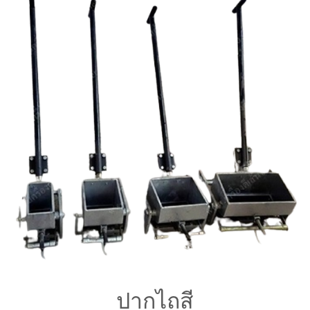
ปากไถสี