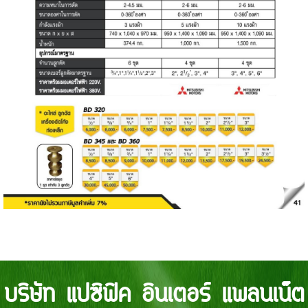
บริษัท แปซิฟิค อินเตอร์ แพลนเน็ต