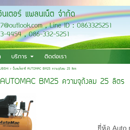
อินเตอร์ แพลนเน็ต จำกัด
cific2007@outlook.com , L
4454 , 086-332-5251
า
บริการ
ติดต่อเรา
SUBISHI
>
ปั๊มลมโรตารี่ AUTOMAC BM25 ความจุถังลม 25 ลิตร
รี่ AUTOMAC BM25 ความจุถังลม 25 ลิตร
ยี่ห้อ Auto mac