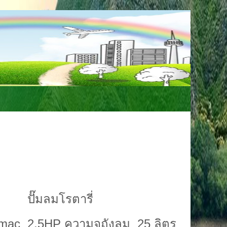
ine ID : 0863325251
ปั๊มลมโรตารี่
 2.5HP ความจุถังลม 25 ลิตร