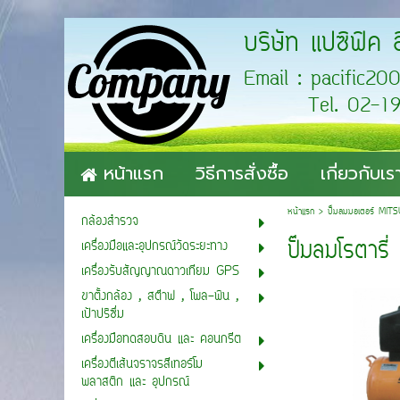
บริษัท แปซิฟิค 
Email : pa
Tel. 02-193-
หน้าแรก
วิธีการสั่งซื้อ
เกี่ยวกับเร
หน้าแรก
>
ปั๊มลมมอเตอร์ MIT
กล้องสำรวจ
ปั๊มลมโรตา
เครื่องมือและอุปกรณ์วัดระยะทาง
เครื่องรับสัญญาณดาวเทียม GPS
ขาตั้งกล้อง , สต๊าฟ , โพล-พิน ,
เป้าปริซึ่ม
เครื่องมือทดสอบดิน และ คอนกรีต
เครื่องตีเส้นจราจรสีเทอร์โม
พลาสติก และ อุปกรณ์