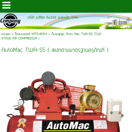
บริษัท แปซิฟิค อินเตอร์ แพลนเน็ต จำกัด
หน้าแรก
>
ปั๊มลมมอเตอร์ MITSUBISHI
>
ปั๊มลมสูกสูบ Auto Mac TWA-55 (TWO
STAGE AIR COMPRESSOR )
AutoMac TWA-55 ( สเปกตามมาตรฐานครุภัณฑ์ )