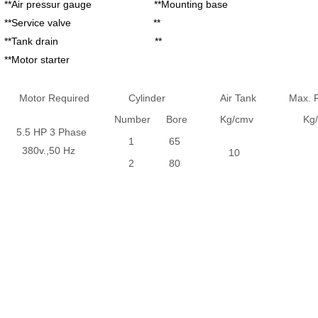
**Air pressur gauge **Mounting base
**Service valve **
**Tank drain **
**Motor starter
Motor Required
Cylinder
Air Tank
Max. Pr
Number
Bore
Kg/cmv
Kg/c
5.5 HP 3 Phase
1
65
380v.,50 Hz
10
1
2
80