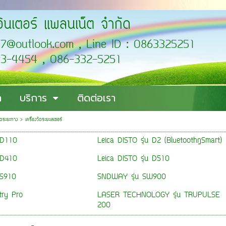
อินเตอร์ แพลนเน็ต จำกัด
cific2007@outlook.com , L
4454 , 086-332-5251
า
บริการ
ติดต่อเรา
วัดระยะทาง
>
เครื่องวัดระยะเลเซอร์
 D110
Leica DISTO รุ่น D2 (Bluetooth®Smart)
 D410
Leica DISTO รุ่น D510
 S910
SNDWAY รุ่น SW900
try Pro
LASER TECHNOLOGY รุ่น TRUPULSE
200