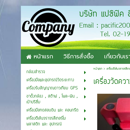
บริษัท แปซิฟิค 
Email : pa
Tel. 02-193-
หน้าแรก
วิธีการสั่งซื้อ
เกี่ยวกับเร
หน้าแรก
>
เครื่องตีเส้นจราจรสี
กล้องสำรวจ
เครื่องวัดค
เครื่องมือและอุปกรณ์วัดระยะทาง
เครื่องรับสัญญาณดาวเทียม GPS
ขาตั้งกล้อง , สต๊าฟ , โพล-พิน ,
เป้าปริซึ่ม
เครื่องมือทดสอบดิน และ คอนกรีต
เครื่องตีเส้นจราจรสีเทอร์โม
พลาสติก และ อุปกรณ์