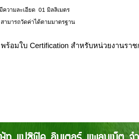
วามละเอียด 01 มิลลิเมตร
ารถวัดค่าได้ตามมาตรฐาน
 พร้อมใบ Certification สำหรับหน่วยงานรา
ิษัท แปซิฟิค อินเตอร์ แพลนเน็ต จำ