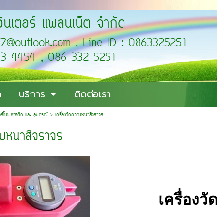
อินเตอร์ แพลนเน็ต จำกัด
cific2007@outlook.com , L
4454 , 086-332-5251
า
บริการ
ติดต่อเรา
เทอร์โมพลาสติก และ อุปกรณ์
>
เครื่องวัดความหนาสีจราจร
วามหนาสีจราจร
เครื่อง