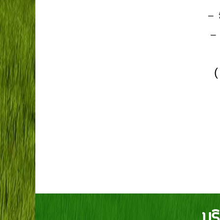
– มีค
– สาม
(
บร